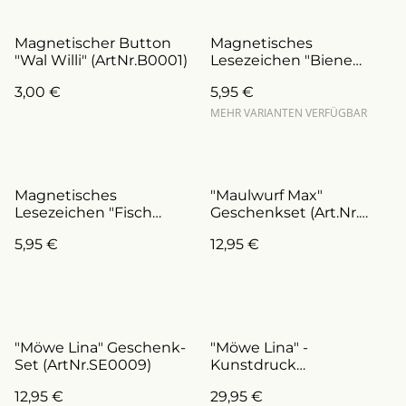
Magnetischer Button
Magnetisches
"Wal Willi" (ArtNr.B0001)
Lesezeichen "Biene
Milla" (ArtNr. L0015)
3,00 €
5,95 €
MEHR VARIANTEN VERFÜGBAR
Magnetisches
"Maulwurf Max"
Lesezeichen "Fisch
Geschenkset (Art.Nr.
Fiete" (ArtNr. L0011)
SE0025)
5,95 €
12,95 €
"Möwe Lina" Geschenk-
"Möwe Lina" -
Set (ArtNr.SE0009)
Kunstdruck
(ArtNr.D0009)
12,95 €
29,95 €