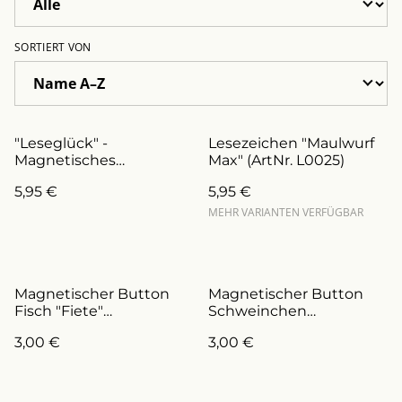
SORTIERT VON
"Leseglück" -
Lesezeichen "Maulwurf
Magnetisches
Max" (ArtNr. L0025)
Lesezeichen
5,95 €
5,95 €
(ArtNr.L0003)
MEHR VARIANTEN VERFÜGBAR
Magnetischer Button
Magnetischer Button
Fisch "Fiete"
Schweinchen
(ArtNr.B0011)
"Hannelore"
3,00 €
3,00 €
(ArtNr.B0016)