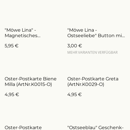
"Möwe Lina" -
"Möwe Lina -
Magnetisches
Ostseeliebe" Button mit
Lesezeichen
Magnet & Anstecknadel
5,95 €
3,00 €
(ArtNr.L0009)
(ArtNr.B0009/a)
MEHR VARIANTEN VERFÜGBAR
Oster-Postkarte Biene
Oster-Postkarte Greta
Milla (ArtNr.K0015-O)
(ArtNr.K0029-O)
4,95 €
4,95 €
Oster-Postkarte
"Ostseeblau" Geschenk-