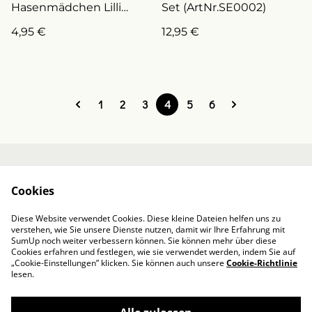
Hasenmädchen Lilli
Set (ArtNr.SE0002)
(ArtNr.K0028-O)
4,95 €
12,95 €
1
2
3
4
5
6
Kontakt
Über mich
Cookies
AGB / Impressum
Datenschutzbestim
mungen von
Diese Website verwendet Cookies. Diese kleine Dateien helfen uns zu
SumUp
verstehen, wie Sie unsere Dienste nutzen, damit wir Ihre Erfahrung mit
Cookie-Richtlinie
SumUp noch weiter verbessern können. Sie können mehr über diese
Cookies erfahren und festlegen, wie sie verwendet werden, indem Sie auf
„Cookie-Einstellungen” klicken. Sie können auch unsere
Cookie-Richtlinie
lesen.