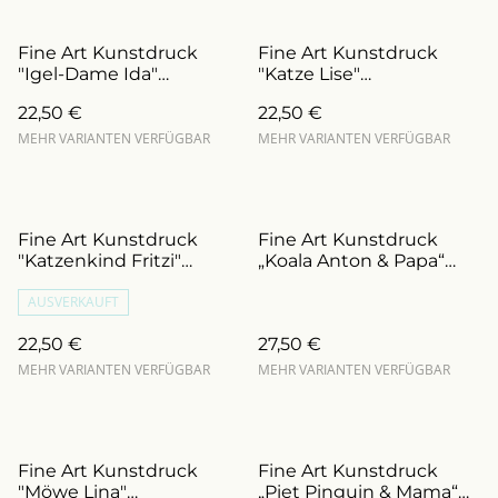
Fine Art Kunstdruck
Fine Art Kunstdruck
"Igel-Dame Ida"
"Katze Lise"
personalisierbar (Art.Nr.:
personalisierbar (Art.Nr.:
22,50 €
22,50 €
DFA0010)
DFA0032)
MEHR VARIANTEN VERFÜGBAR
MEHR VARIANTEN VERFÜGBAR
Fine Art Kunstdruck
Fine Art Kunstdruck
"Katzenkind Fritzi"
„Koala Anton & Papa“
personalisierbar (Art.Nr.:
personalisierbar (Art.Nr.:
DFA0005)
AUSVERKAUFT
DFA0034V)
22,50 €
27,50 €
MEHR VARIANTEN VERFÜGBAR
MEHR VARIANTEN VERFÜGBAR
Fine Art Kunstdruck
Fine Art Kunstdruck
"Möwe Lina"
„Piet Pinguin & Mama“