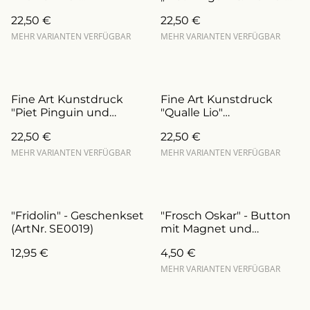
personalisierbar (Art.Nr.:
personalisierbar (Art.Nr.:
22,50 €
22,50 €
DFA0009)
DFA0030)
MEHR VARIANTEN VERFÜGBAR
MEHR VARIANTEN VERFÜGBAR
Fine Art Kunstdruck
Fine Art Kunstdruck
"Piet Pinguin und
"Qualle Lio"
Mama" Art.Nr.:
personalisierbar (Art.Nr.:
22,50 €
22,50 €
DFA0030.M)
DFA0020)
MEHR VARIANTEN VERFÜGBAR
MEHR VARIANTEN VERFÜGBAR
"Fridolin" - Geschenkset
"Frosch Oskar" - Button
(ArtNr. SE0019)
mit Magnet und
Anstecknadel
12,95 €
4,50 €
(ArtNr.B0004/a)
MEHR VARIANTEN VERFÜGBAR