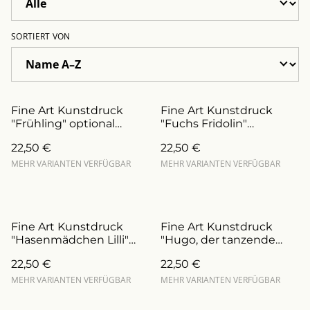
SORTIERT VON
Fine Art Kunstdruck
Fine Art Kunstdruck
"Frühling" optional
"Fuchs Fridolin"
personalisierbar (Art.Nr.:
personalisierbar (Art.Nr.:
22,50 €
22,50 €
DFA0033.M)
DFA0019)
MEHR VARIANTEN VERFÜGBAR
MEHR VARIANTEN VERFÜGBAR
Fine Art Kunstdruck
Fine Art Kunstdruck
"Hasenmädchen Lilli"
"Hugo, der tanzende
personalisierbar (Art.Nr.:
Elefant" personalisierbar
22,50 €
22,50 €
DFA0028)
(Art.Nr.: DFA0023)
MEHR VARIANTEN VERFÜGBAR
MEHR VARIANTEN VERFÜGBAR