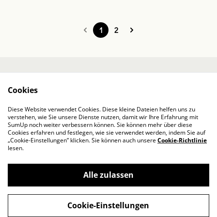
1
2
Kontakt
Über mich
Cookies
AGB / Impressum
Datenschutzbestim
mungen von
Diese Website verwendet Cookies. Diese kleine Dateien helfen uns zu
SumUp
verstehen, wie Sie unsere Dienste nutzen, damit wir Ihre Erfahrung mit
Cookie-Richtlinie
SumUp noch weiter verbessern können. Sie können mehr über diese
Cookies erfahren und festlegen, wie sie verwendet werden, indem Sie auf
„Cookie-Einstellungen” klicken. Sie können auch unsere
Cookie-Richtlinie
lesen.
Alle zulassen
©
2026
Designed by Iris
Cookie-Einstellungen
powered by