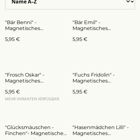
"Bär Benni" -
"Bär Emil" -
Magnetisches
Magnetisches
Lesezeichen
Lesezeichen
5,95 €
5,95 €
(ArtNr.L0008)
(ArtNr.L0013)
"Frosch Oskar" -
"Fuchs Fridolin" -
Magnetisches
Magnetisches
Lesezeichen
Lesezeichen
5,95 €
5,95 €
(ArtNr.L0004)
(ArtNr.L0019)
MEHR VARIANTEN VERFÜGBAR
"Glücksmäuschen -
"Hasenmädchen Lilli" -
Finchen"- Magnetisches
Magnetisches
Lesezeichen
Lesezeichen