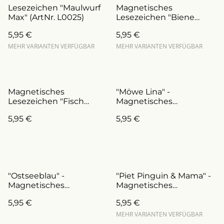
Lesezeichen "Maulwurf
Magnetisches
Max" (ArtNr. L0025)
Lesezeichen "Biene
Milla" (ArtNr. L0015)
5,95 €
5,95 €
MEHR VARIANTEN VERFÜGBAR
MEHR VARIANTEN VERFÜGBAR
Magnetisches
"Möwe Lina" -
Lesezeichen "Fisch
Magnetisches
Fiete" (ArtNr. L0011)
Lesezeichen
5,95 €
5,95 €
(ArtNr.L0009)
"Ostseeblau" -
"Piet Pinguin & Mama" -
Magnetisches
Magnetisches
Lesezeichen
Lesezeichen / Muttertag
5,95 €
5,95 €
(ArtNr.L0002)
oder Mamas
Geburtstags
MEHR VARIANTEN VERFÜGBAR
(ArtNr.L0030.M)