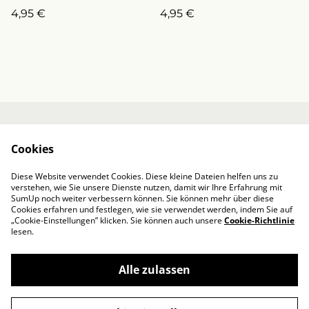
K0030M)
4,95 €
4,95 €
Kontakt
Über mich
Cookies
AGB / Impressum
Datenschutzbestim
mungen von
Diese Website verwendet Cookies. Diese kleine Dateien helfen uns zu
SumUp
verstehen, wie Sie unsere Dienste nutzen, damit wir Ihre Erfahrung mit
Cookie-Richtlinie
SumUp noch weiter verbessern können. Sie können mehr über diese
Cookies erfahren und festlegen, wie sie verwendet werden, indem Sie auf
„Cookie-Einstellungen” klicken. Sie können auch unsere
Cookie-Richtlinie
lesen.
Alle zulassen
©
2026
Designed by Iris