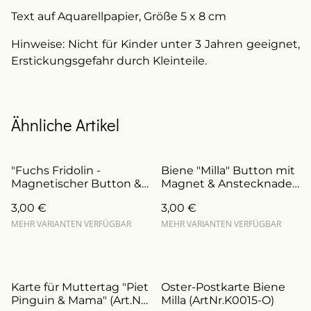
Text auf Aquarellpapier, Größe 5 x 8 cm
Hinweise: Nicht für Kinder unter 3 Jahren geeignet,
Erstickungsgefahr durch Kleinteile.
Ähnliche Artikel
"Fuchs Fridolin -
Biene "Milla" Button mit
Magnetischer Button &
Magnet & Anstecknadel
Anstecknadel
(ArtikelNr. B0015/a)
3,00 €
3,00 €
(ArtNr.B0019/a)
MEHR VARIANTEN VERFÜGBAR
MEHR VARIANTEN VERFÜGBAR
Karte für Muttertag "Piet
Oster-Postkarte Biene
Pinguin & Mama" (Art.Nr.:
Milla (ArtNr.K0015-O)