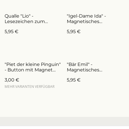
Qualle "Lio" -
"Igel-Dame Ida" -
Lesezeichen zum
Magnetisches
Schulanfang
Lesezeichen
5,95 €
5,95 €
(ArtNr.L0020)
(ArtNr.L0010)
"Piet der kleine Pinguin"
"Bär Emil" -
- Button mit Magnet
Magnetisches
und Anstecknadel
Lesezeichen
3,00 €
5,95 €
(ArtNr.B0017/a)
(ArtNr.L0013)
MEHR VARIANTEN VERFÜGBAR