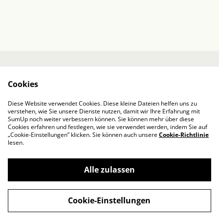
Kontakt
Über mich
Cookies
AGB / Impressum
Datenschutzbestim
mungen von
Diese Website verwendet Cookies. Diese kleine Dateien helfen uns zu
SumUp
verstehen, wie Sie unsere Dienste nutzen, damit wir Ihre Erfahrung mit
Cookie-Richtlinie
SumUp noch weiter verbessern können. Sie können mehr über diese
Cookies erfahren und festlegen, wie sie verwendet werden, indem Sie auf
„Cookie-Einstellungen” klicken. Sie können auch unsere
Cookie-Richtlinie
lesen.
Alle zulassen
©
2026
Designed by Iris
Cookie-Einstellungen
powered by