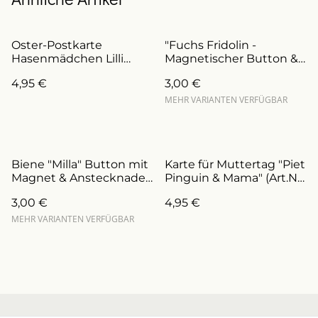
Oster-Postkarte
"Fuchs Fridolin -
Hasenmädchen Lilli
Magnetischer Button &
(ArtNr.K0028-O)
Anstecknadel
4,95 €
3,00 €
(ArtNr.B0019/a)
MEHR VARIANTEN VERFÜGBAR
Biene "Milla" Button mit
Karte für Muttertag "Piet
Magnet & Anstecknadel
Pinguin & Mama" (Art.Nr.:
(ArtikelNr. B0015/a)
K0030M)
3,00 €
4,95 €
MEHR VARIANTEN VERFÜGBAR