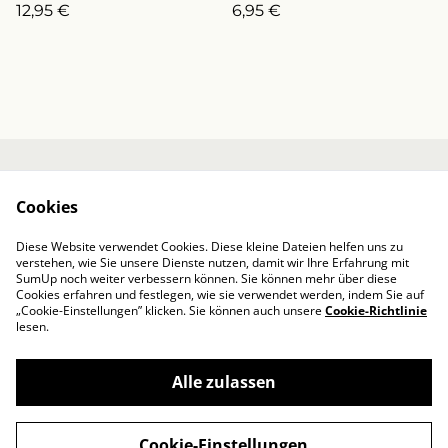
12,95 €
6,95 €
(ArtNr.S0016 -2)
(ArtNr.S0016)
Kontakt
Über mich
Cookies
AGB / Impressum
Datenschutzbestim
mungen von
Diese Website verwendet Cookies. Diese kleine Dateien helfen uns zu
SumUp
verstehen, wie Sie unsere Dienste nutzen, damit wir Ihre Erfahrung mit
Cookie-Richtlinie
SumUp noch weiter verbessern können. Sie können mehr über diese
Cookies erfahren und festlegen, wie sie verwendet werden, indem Sie auf
„Cookie-Einstellungen” klicken. Sie können auch unsere
Cookie-Richtlinie
lesen.
Alle zulassen
©
2026
Designed by Iris
Cookie-Einstellungen