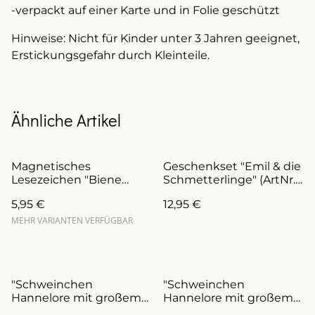
-verpackt auf einer Karte und in Folie geschützt
Hinweise: Nicht für Kinder unter 3 Jahren geeignet,
Erstickungsgefahr durch Kleinteile.
Ähnliche Artikel
Magnetisches
Geschenkset "Emil & die
Lesezeichen "Biene
Schmetterlinge" (ArtNr.
Milla" (ArtNr. L0015)
SE0013)
5,95 €
12,95 €
MEHR VARIANTEN VERFÜGBAR
"Schweinchen
"Schweinchen
Hannelore mit großem
Hannelore mit großem
Herz" - Geschenkset 2
Herz" - Geschenkset