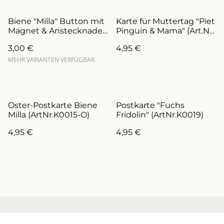
Biene "Milla" Button mit
Karte für Muttertag "Piet
Magnet & Anstecknadel
Pinguin & Mama" (Art.Nr.:
(ArtikelNr. B0015/a)
K0030M)
3,00 €
4,95 €
MEHR VARIANTEN VERFÜGBAR
Oster-Postkarte Biene
Postkarte "Fuchs
Milla (ArtNr.K0015-O)
Fridolin" (ArtNr.K0019)
4,95 €
4,95 €