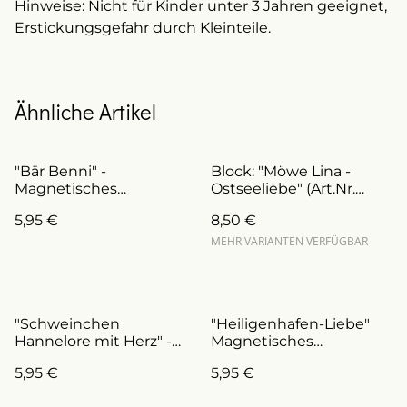
Hinweise: Nicht für Kinder unter 3 Jahren geeignet,
Erstickungsgefahr durch Kleinteile.
Ähnliche Artikel
"Bär Benni" -
Block: "Möwe Lina -
Magnetisches
Ostseeliebe" (Art.Nr.
Lesezeichen
BL0009/a)
5,95 €
8,50 €
(ArtNr.L0008)
MEHR VARIANTEN VERFÜGBAR
"Schweinchen
"Heiligenhafen-Liebe"
Hannelore mit Herz" -
Magnetisches
Magnetisches
Lesezeichen
5,95 €
5,95 €
Lesezeichen
(ArtNr.L0006)
(ArtNr.L0016)