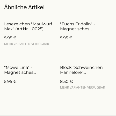
Ähnliche Artikel
Lesezeichen "Maulwurf
"Fuchs Fridolin" -
Max" (ArtNr. L0025)
Magnetisches
Lesezeichen
5,95 €
5,95 €
(ArtNr.L0019)
MEHR VARIANTEN VERFÜGBAR
"Möwe Lina" -
Block "Schweinchen
Magnetisches
Hannelore"
Lesezeichen
(ArtNr.BL0016/a)
5,95 €
8,50 €
(ArtNr.L0009)
MEHR VARIANTEN VERFÜGBAR