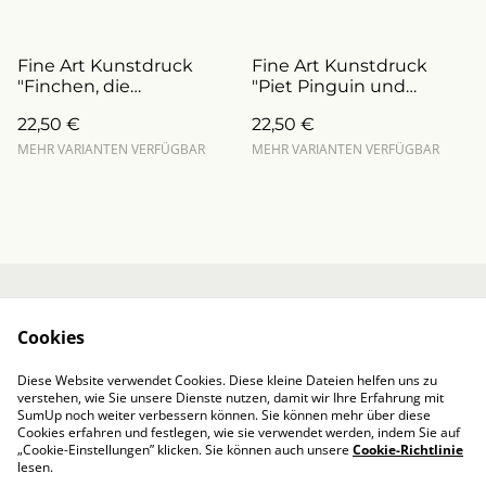
Fine Art Kunstdruck
Fine Art Kunstdruck
"Finchen, die
"Piet Pinguin und
Glücksmaus"
Mama" Art.Nr.:
22,50 €
22,50 €
personalisierbar (Art.Nr.:
DFA0030.M)
DFA0007)
MEHR VARIANTEN VERFÜGBAR
MEHR VARIANTEN VERFÜGBAR
Kontakt
Über mich
Cookies
AGB / Impressum
Datenschutzbestim
mungen von
Diese Website verwendet Cookies. Diese kleine Dateien helfen uns zu
SumUp
verstehen, wie Sie unsere Dienste nutzen, damit wir Ihre Erfahrung mit
Cookie-Richtlinie
SumUp noch weiter verbessern können. Sie können mehr über diese
Cookies erfahren und festlegen, wie sie verwendet werden, indem Sie auf
„Cookie-Einstellungen” klicken. Sie können auch unsere
Cookie-Richtlinie
lesen.