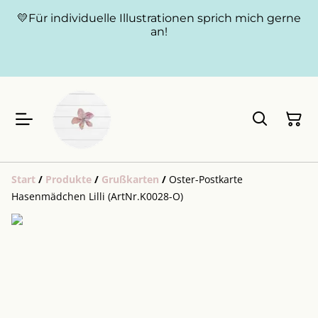
💛Für individuelle Illustrationen sprich mich gerne
an!
Start
/
Produkte
/
Grußkarten
/
Oster-Postkarte
Hasenmädchen Lilli (ArtNr.K0028-O)