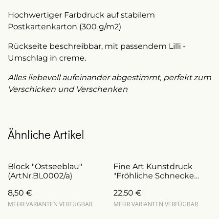
Hochwertiger Farbdruck auf stabilem
Postkartenkarton (300 g/m2)
Rückseite beschreibbar, mit passendem Lilli -
Umschlag in creme.
Alles liebevoll aufeinander abgestimmt, perfekt zum
Verschicken und Verschenken
Ähnliche Artikel
Block "Ostseeblau"
Fine Art Kunstdruck
(ArtNr.BL0002/a)
"Fröhliche Schnecke
Klara" personalisierbar
8,50 €
22,50 €
(Art.Nr.: DFA0014)
MEHR VARIANTEN VERFÜGBAR
MEHR VARIANTEN VERFÜGBAR