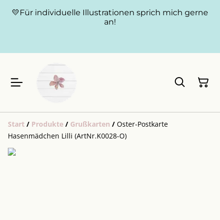
💛Für individuelle Illustrationen sprich mich gerne
an!
Start
/
Produkte
/
Grußkarten
/
Oster-Postkarte
Hasenmädchen Lilli (ArtNr.K0028-O)