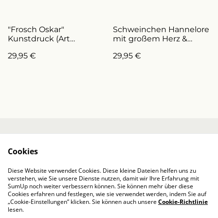
"Frosch Oskar"
Schweinchen Hannelore
Kunstdruck (Art
mit großem Herz &
Nr.D0004)
großem Gedanken
29,95 €
29,95 €
(ArtNr.D0016)
Kontakt
Über mich
Cookies
AGB / Impressum
Datenschutzbestim
mungen von
Diese Website verwendet Cookies. Diese kleine Dateien helfen uns zu
SumUp
verstehen, wie Sie unsere Dienste nutzen, damit wir Ihre Erfahrung mit
Cookie-Richtlinie
SumUp noch weiter verbessern können. Sie können mehr über diese
Cookies erfahren und festlegen, wie sie verwendet werden, indem Sie auf
„Cookie-Einstellungen” klicken. Sie können auch unsere
Cookie-Richtlinie
lesen.