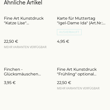
Ähnliche Artikel
Fine Art Kunstdruck
Karte für Muttertag
"Katze Lise"
"Igel-Dame Ida" (Art.Nr.:
personalisierbar (Art.Nr.:
K0010M)
DFA0032)
AUSVERKAUFT
22,50 €
4,95 €
MEHR VARIANTEN VERFÜGBAR
Finchen -
Fine Art Kunstdruck
Glücksmäuschen
"Frühling" optional
Postkarte (ArtNr.K0007)
personalisierbar (Art.Nr.:
3,95 €
22,50 €
DFA0033.M)
MEHR VARIANTEN VERFÜGBAR