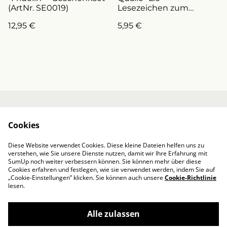
(ArtNr. SE0019)
Lesezeichen zum
Schulanfang
12,95 €
5,95 €
(ArtNr.L0020)
Kontakt
Über mich
Cookies
AGB / Impressum
Datenschutzbestim
mungen von
Diese Website verwendet Cookies. Diese kleine Dateien helfen uns zu
SumUp
verstehen, wie Sie unsere Dienste nutzen, damit wir Ihre Erfahrung mit
Cookie-Richtlinie
SumUp noch weiter verbessern können. Sie können mehr über diese
Cookies erfahren und festlegen, wie sie verwendet werden, indem Sie auf
„Cookie-Einstellungen” klicken. Sie können auch unsere
Cookie-Richtlinie
lesen.
Alle zulassen