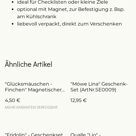
ideal für Checklisten oder kleine Ziele
optional mit Magnet, zur Befestigung z. Bsp.
am Kühlschrank
liebevoll verpackt, direkt zum Verschenken
Ähnliche Artikel
"Glücksmäuschen -
"Möwe Lina" Geschenk-
Finchen" Magnetischer
Set (ArtNr.SE0009)
Button mit
4,50 €
12,95 €
Anstecknadel
(ArtNr.B0007/a)
MEHR VARIANTEN VERFÜGBAR
"Fridolin" - Geschenkset
Qualle "Lio" -