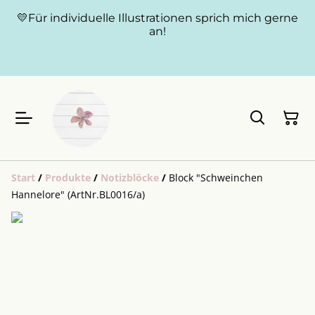
💛Für individuelle Illustrationen sprich mich gerne
an!
Start
/
Produkte
/
Notizblöcke
/
Block "Schweinchen
Hannelore" (ArtNr.BL0016/a)